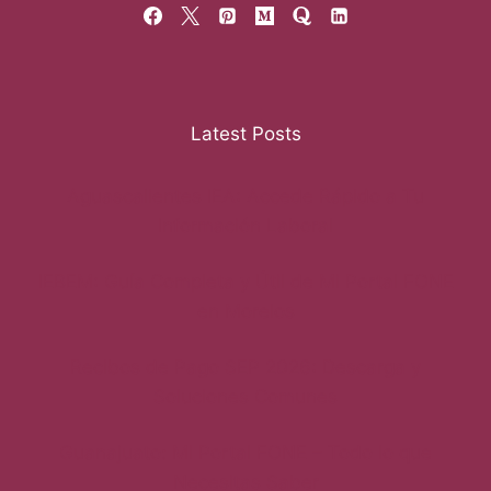
Latest Posts
Aguascalientes IEA: Accede Rápido a Tu
Información Laboral
IEBEM: Guía Completa y Útil de Mi Portal FONE
en Morelos
Recibos de Pago SEP 2026: Descarga y
Soluciones Comunes
Guanajuato: Mi Portal FONE – Todo lo que
Necesitas Saber