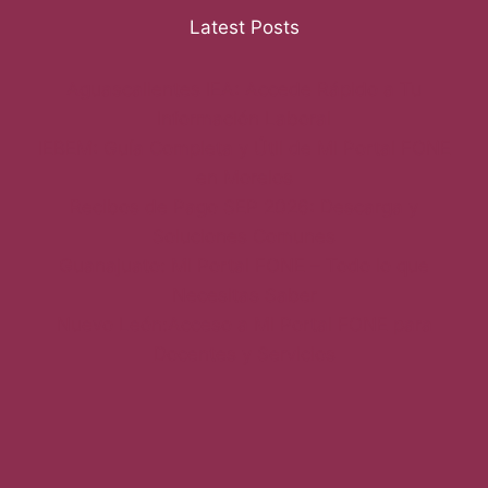
Latest Posts
Aguascalientes IEA: Accede Rápido a Tu
Información Laboral
IEBEM: Guía Completa y Útil de Mi Portal FONE
en Morelos
Recibos de Pago SEP 2026: Descarga y
Soluciones Comunes
Guanajuato: Mi Portal FONE – Todo lo que
Necesitas Saber
Nuevo León:Acceso a Mi Portal FONE para
Docentes y Servicios