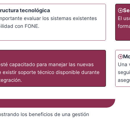
tructura tecnológica
Se
importante evaluar los sistemas existentes
El us
ilidad con FONE.
forma
Mo
 esté capacitado para manejar las nuevas
Una 
existir soporte técnico disponible durante
segui
tegración.
asegu
ostrando los beneficios de una gestión