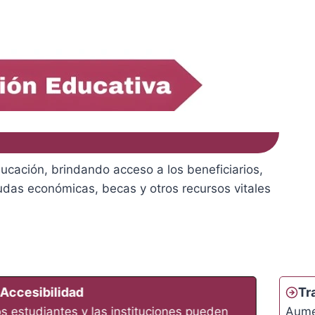
ducación, brindando acceso a los beneficiarios,
ayudas económicas, becas y otros recursos vitales
Accesibilidad
Tr
s estudiantes y las instituciones pueden
Aumen