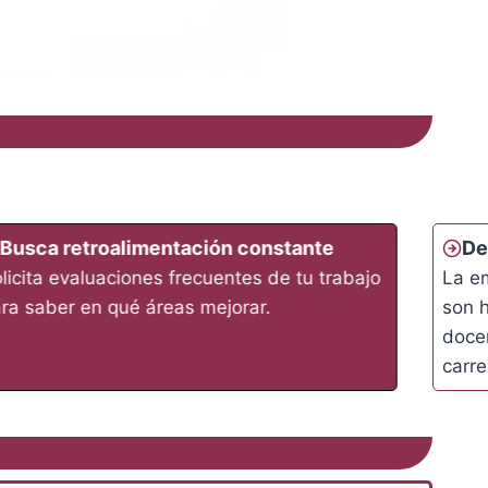
Busca retroalimentación constante
De
licita evaluaciones frecuentes de tu trabajo
La e
ra saber en qué áreas mejorar.
son h
docen
carre