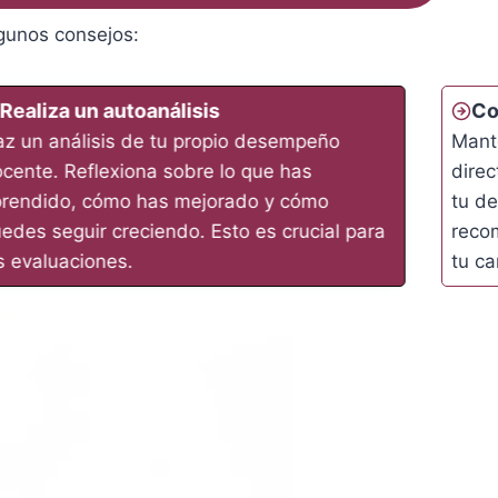
lgunos consejos:
Realiza un autoanálisis
Co
z un análisis de tu propio desempeño
Mante
cente. Reflexiona sobre lo que has
direc
rendido, cómo has mejorado y cómo
tu d
edes seguir creciendo. Esto es crucial para
reco
s evaluaciones.
tu ca