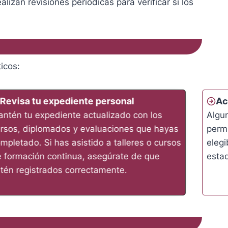
izan revisiones periódicas para verificar si los
icos:
Revisa tu expediente personal
Ac
ntén tu expediente actualizado con los
Algu
rsos, diplomados y evaluaciones que hayas
permi
mpletado. Si has asistido a talleres o cursos
elegi
 formación continua, asegúrate de que
estad
tén registrados correctamente.