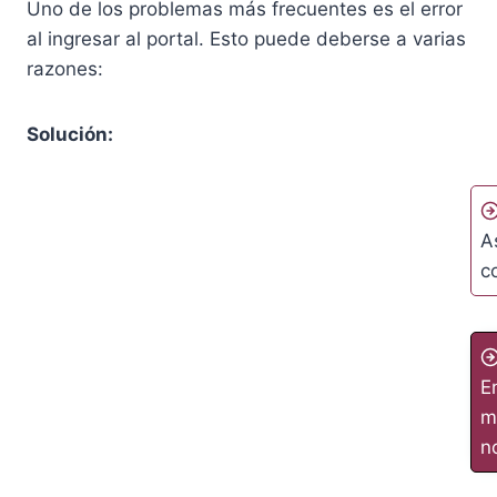
Uno de los problemas más frecuentes es el error
al ingresar al portal. Esto puede deberse a varias
razones:
Solución:
A
c
E
m
n