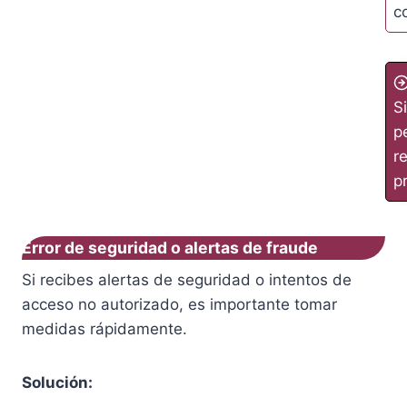
c
S
p
r
p
Error de seguridad o alertas de fraude
Si recibes alertas de seguridad o intentos de
acceso no autorizado, es importante tomar
medidas rápidamente.
Solución: