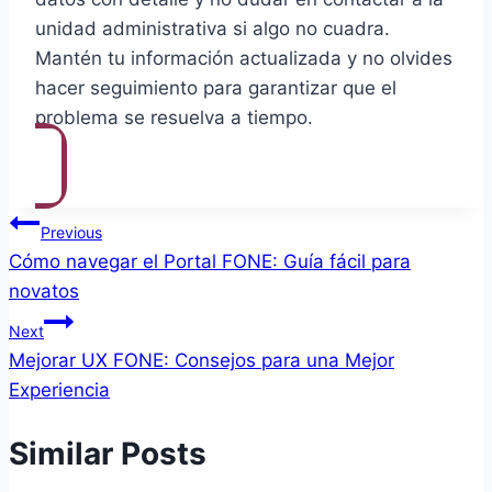
unidad administrativa si algo no cuadra.
Mantén tu información actualizada y no olvides
hacer seguimiento para garantizar que el
problema se resuelva a tiempo.
Post
Previous
Cómo navegar el Portal FONE: Guía fácil para
navigation
novatos
Next
Mejorar UX FONE: Consejos para una Mejor
Experiencia
Similar Posts