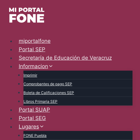
Skip
to
content
miportalfone
Portal SEP
Secretaría de Educación de Veracruz
Informacion
Imprimir
Comprobantes de pago SEP
Boleta de Calificaciones SEP
Libros Primaria SEP
Portal SUAP
Portal SEG
Lugares
FONE Puebla