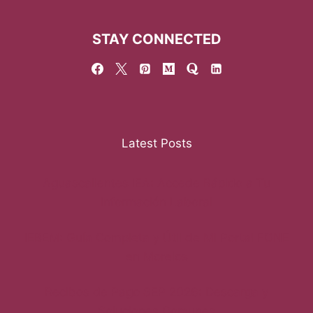
STAY CONNECTED
Latest Posts
Aguascalientes IEA: Accede Rápido a Tu
Información Laboral
IEBEM: Guía Completa y Útil de Mi Portal FONE
en Morelos
Recibos de Pago SEP 2026: Descarga y
Soluciones Comunes