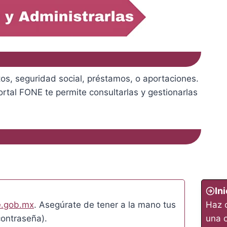
os, seguridad social, préstamos, o aportaciones.
rtal FONE te permite consultarlas y gestionarlas
In
.gob.mx
. Asegúrate de tener a la mano tus
Haz c
contraseña).
una c