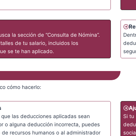
Re
usca la sección de “Consulta de Nómina”.
Dentr
alles de tu salario, incluidos los
deduc
e se te han aplicado.
segur
ico cómo hacerlo:
s
Aj
s que las deducciones aplicadas sean
Si tu
ror o alguna deducción incorrecta, puedes
dedu
 de recursos humanos o al administrador
socia