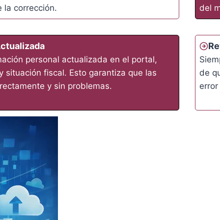
e la corrección.
del m
ctualizada
Re
mación personal actualizada en el portal,
Siem
y situación fiscal. Esto garantiza que las
de qu
rectamente y sin problemas.
error