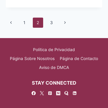
Page
Previous
Next
1
2
3
navigation
Page
Page
Política de Privacidad
Página Sobre Nosotros
Página de Contacto
Aviso de DMCA
STAY CONNECTED