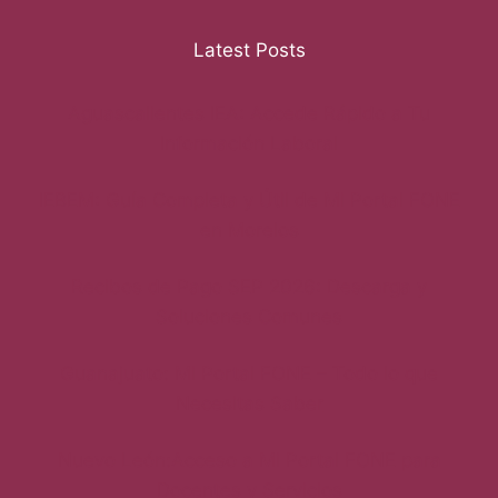
Latest Posts
Aguascalientes IEA: Accede Rápido a Tu
Información Laboral
IEBEM: Guía Completa y Útil de Mi Portal FONE
en Morelos
Recibos de Pago SEP 2026: Descarga y
Soluciones Comunes
Guanajuato: Mi Portal FONE – Todo lo que
Necesitas Saber
Nuevo León:Acceso a Mi Portal FONE para
Docentes y Servicios